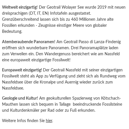
Weltweit einzigartig
! Der Geotrail Wolayer See wurde 2019 mit neuen
dreisprachigen (DT, IT, EN) Infotafeln ausgestattet.
Grenzüberschreitend lassen sich bis zu 460 Millionen Jahre alte
Fossilien erkunden - Zeugnisse einstiger Meere von globaler
Bedeutung.
Atemberaubende Panoramen!
Am Geotrail Passo di Lanza-Findenig
eröffnen sich wunderbare Panoramen. Drei Panoramaplätze laden
zum Verweilen ein. Den Wandergenuss bereichert wie am Nassfeld
eine europaweit einzigartige Fossilwelt!
Europaweit einzigartig!
Der Geotrail Nassfeld mit seiner einzigartigen
Fossilwelt steht als App zu Verfügung und zieht sich als Rundweg vom
Nassfeldsee über die Kronalpe und Auernig wieder zurück zum
Nassfeldsee.
Geologie und Kultur!
Am geokulturellen Spazierweg von Kötschach-
Mauthen lassen sich bequem in Tallage beeindruckende Fossilsteine
und Kulturdenkmäler per Rad oder zu Fuß erkunden.
Weitere Infos finden Sie
hier
.