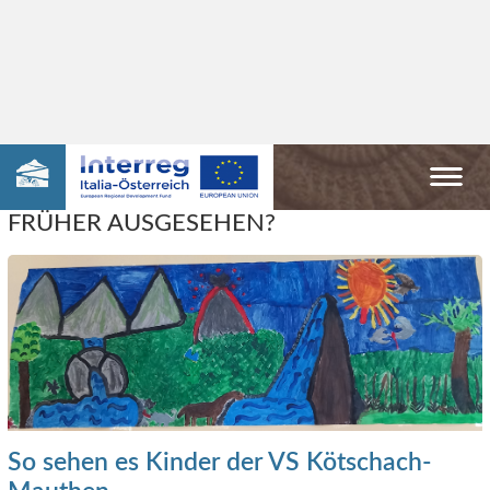
Amphisauropus, die häufigste Ur-Saurierfährte von Kötschach-Mauthen; Foto:
Sebastian Voigt
WIE HAT DAS LEBEN AUF DER ERDE
FRÜHER AUSGESEHEN?
So sehen es Kinder der VS Kötschach-