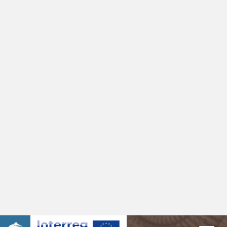
HANS PETER SCHÖNLAUB ZUM 80.
GEBURTSTAG
Wir gratulieren Hans Peter Schönlaub herzlichst zum 80. Geburtstag,
den er im Jänner 2022 gefeiert hat! Für seinen Einsatz für das
geologische Erbe der Karnischen Alpen und den Geopark sagen wir
einfach: DANKE!
Die Akademie der Wissenschaften ehrte Hans Peter Schönlaub in
würdigem Rahmen mit einem Symposium in Wien.
Hans Peter Schönlaub