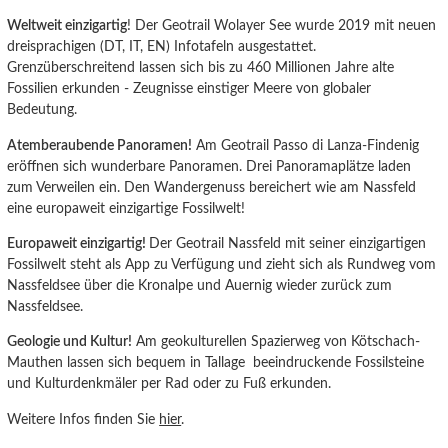
Weltweit einzigartig
! Der Geotrail Wolayer See wurde 2019 mit neuen
dreisprachigen (DT, IT, EN) Infotafeln ausgestattet.
Grenzüberschreitend lassen sich bis zu 460 Millionen Jahre alte
Fossilien erkunden - Zeugnisse einstiger Meere von globaler
Bedeutung.
Atemberaubende Panoramen!
Am Geotrail Passo di Lanza-Findenig
eröffnen sich wunderbare Panoramen. Drei Panoramaplätze laden
zum Verweilen ein. Den Wandergenuss bereichert wie am Nassfeld
eine europaweit einzigartige Fossilwelt!
Europaweit einzigartig!
Der Geotrail Nassfeld mit seiner einzigartigen
Fossilwelt steht als App zu Verfügung und zieht sich als Rundweg vom
Nassfeldsee über die Kronalpe und Auernig wieder zurück zum
Nassfeldsee.
Geologie und Kultur!
Am geokulturellen Spazierweg von Kötschach-
Mauthen lassen sich bequem in Tallage beeindruckende Fossilsteine
und Kulturdenkmäler per Rad oder zu Fuß erkunden.
Weitere Infos finden Sie
hier
.