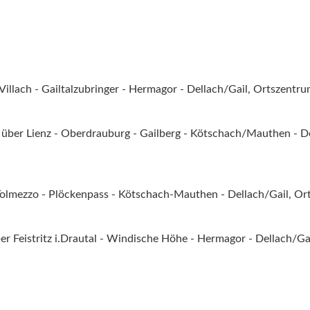
illach - Gailtalzubringer - Hermagor - Dellach/Gail, Ortszentr
 über Lienz - Oberdrauburg - Gailberg - Kötschach/Mauthen - De
Tolmezzo - Plöckenpass - Kötschach-Mauthen - Dellach/Gail, O
r Feistritz i.Drautal - Windische Höhe - Hermagor - Dellach/Ga