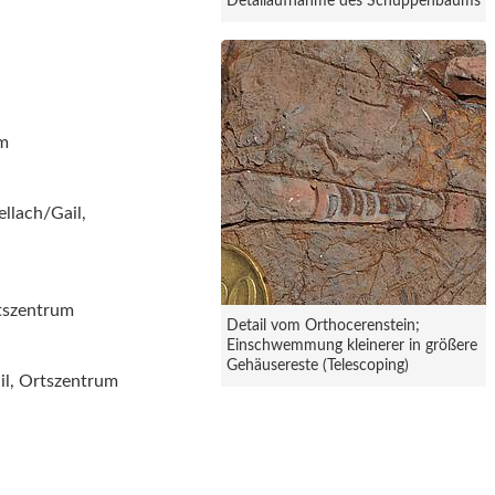
Detailaufnahme des Schuppenbaums
um
llach/Gail,
rtszentrum
Detail vom Orthocerenstein;
Einschwemmung kleinerer in größere
Gehäusereste (Telescoping)
il, Ortszentrum