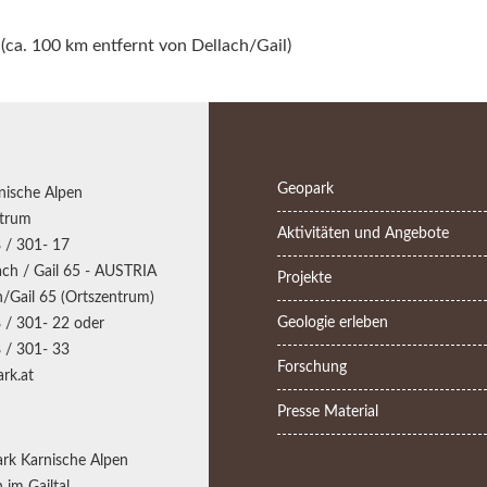
(ca. 100 km entfernt von Dellach/Gail)
Geopark
nische Alpen
trum
Aktivitäten und Angebote
 / 301- 17
ch / Gail 65 - AUSTRIA
Projekte
/Gail 65 (Ortszentrum)
Geologie erleben
 / 301- 22 oder
 / 301- 33
Forschung
rk.at
Presse Material
rk Karnische Alpen
 im Gailtal