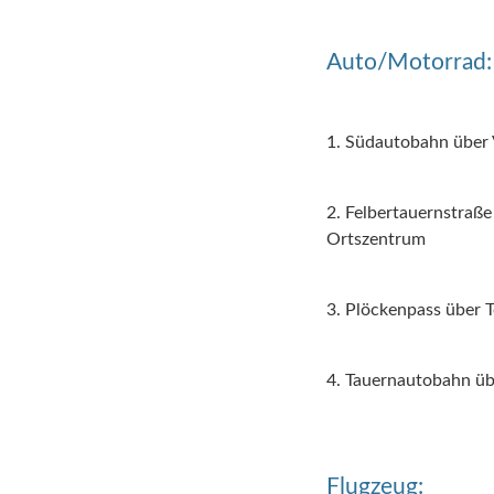
Auto/Motorrad:
1. Südautobahn über V
2. Felbertauernstraße
Ortszentrum
3. Plöckenpass über 
4. Tauernautobahn übe
Flugzeug: