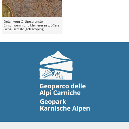
Detail vom Orthocerenstein;
Einschwemmung kleinerer in größere
Gehäusereste (Telescoping)