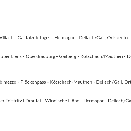
illach - Gailtalzubringer - Hermagor - Dellach/Gail, Ortszentr
 über Lienz - Oberdrauburg - Gailberg - Kötschach/Mauthen - De
Tolmezzo - Plöckenpass - Kötschach-Mauthen - Dellach/Gail, O
r Feistritz i.Drautal - Windische Höhe - Hermagor - Dellach/Ga