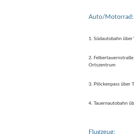
Auto/Motorrad:
1. Südautobahn über V
2. Felbertauernstraße
Ortszentrum
3. Plöckenpass über 
4. Tauernautobahn übe
Flugzeug: