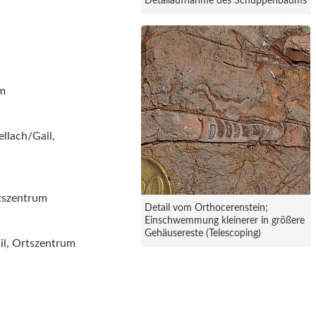
Detailaufnahme des Schuppenbaums
um
llach/Gail,
rtszentrum
Detail vom Orthocerenstein;
Einschwemmung kleinerer in größere
Gehäusereste (Telescoping)
il, Ortszentrum