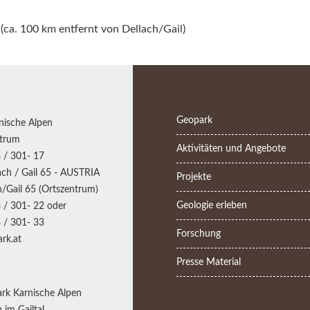
(ca. 100 km entfernt von Dellach/Gail)
Geopark
nische Alpen
trum
Aktivitäten und Angebote
 / 301- 17
ch / Gail 65 - AUSTRIA
Projekte
/Gail 65 (Ortszentrum)
Geologie erleben
 / 301- 22 oder
 / 301- 33
Forschung
rk.at
Presse Material
rk Karnische Alpen
 im Gailtal