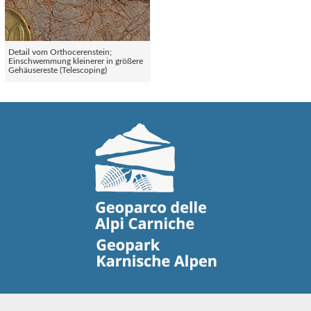
Detail vom Orthocerenstein;
Einschwemmung kleinerer in größere
Gehäusereste (Telescoping)