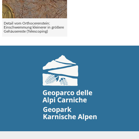
Detail vom Orthocerenstein;
Einschwemmung kleinerer in größere
Gehäusereste (Telescoping)