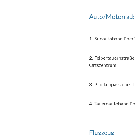
Auto/Motorrad:
1. Südautobahn über V
2. Felbertauernstraße
Ortszentrum
3. Plöckenpass über 
4. Tauernautobahn übe
Flugzeug: