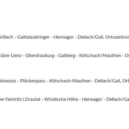
illach - Gailtalzubringer - Hermagor - Dellach/Gail, Ortszentr
 über Lienz - Oberdrauburg - Gailberg - Kötschach/Mauthen - De
Tolmezzo - Plöckenpass - Kötschach-Mauthen - Dellach/Gail, O
r Feistritz i.Drautal - Windische Höhe - Hermagor - Dellach/Ga