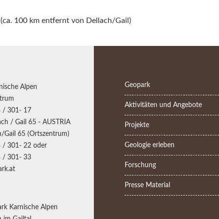
(ca. 100 km entfernt von Dellach/Gail)
Geopark
nische Alpen
trum
Aktivitäten und Angebote
 / 301- 17
ch / Gail 65 - AUSTRIA
Projekte
/Gail 65 (Ortszentrum)
Geologie erleben
 / 301- 22 oder
 / 301- 33
Forschung
rk.at
Presse Material
rk Karnische Alpen
 im Gailtal