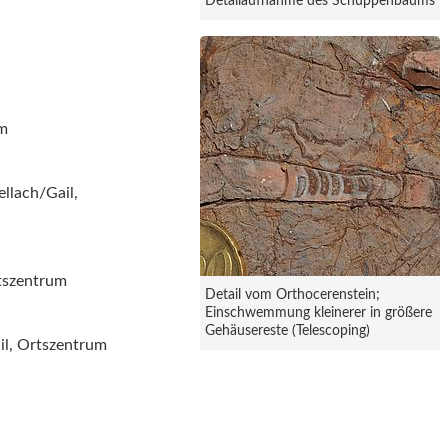
Detailaufnahme des Schuppenbaums
um
llach/Gail,
rtszentrum
Detail vom Orthocerenstein;
Einschwemmung kleinerer in größere
Gehäusereste (Telescoping)
il, Ortszentrum