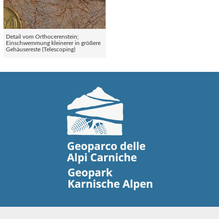
Detail vom Orthocerenstein;
Einschwemmung kleinerer in größere
Gehäusereste (Telescoping)