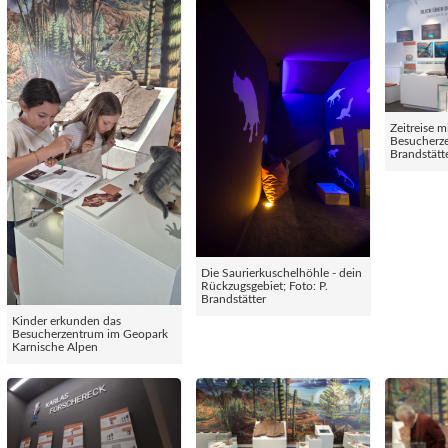
Zeitreise m
Besucherze
Brandstätt
Die Saurierkuschelhöhle - dein
Rückzugsgebiet; Foto: P.
Brandstätter
Kinder erkunden das
Besucherzentrum im Geopark
Karnische Alpen