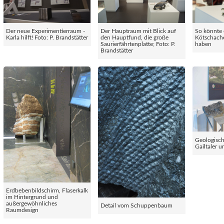
Der neue Experimentierraum -
Der Hauptraum mit Blick auf
So könnte 
Karla hilft! Foto: P. Brandstätter
den Hauptfund, die große
Kötschach
Saurierfährtenplatte; Foto: P.
haben
Brandstätter
Geologisc
Gailtaler 
Erdbebenbildschirm, Flaserkalk
im Hintergrund und
außergewöhnliches
Detail vom Schuppenbaum
Raumdesign