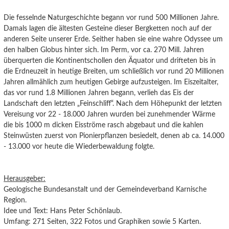
Die fesselnde Naturgeschichte begann vor rund 500 Millionen Jahre.
Damals lagen die ältesten Gesteine dieser Bergketten noch auf der
anderen Seite unserer Erde. Seither haben sie eine wahre Odyssee um
den halben Globus hinter sich. Im Perm, vor ca. 270 Mill. Jahren
überquerten die Kontinentschollen den Äquator und drifteten bis in
die Erdneuzeit in heutige Breiten, um schließlich vor rund 20 Millionen
Jahren allmählich zum heutigen Gebirge aufzusteigen. Im Eiszeitalter,
das vor rund 1.8 Millionen Jahren begann, verlieh das Eis der
Landschaft den letzten „Feinschliff“. Nach dem Höhepunkt der letzten
Vereisung vor 22 - 18.000 Jahren wurden bei zunehmender Wärme
die bis 1000 m dicken Eisströme rasch abgebaut und die kahlen
Steinwüsten zuerst von Pionierpflanzen besiedelt, denen ab ca. 14.000
- 13.000 vor heute die Wiederbewaldung folgte.
Herausgeber:
Geologische Bundesanstalt und der Gemeindeverband Karnische
Region.
Idee und Text: Hans Peter Schönlaub.
Umfang: 271 Seiten, 322 Fotos und Graphiken sowie 5 Karten.