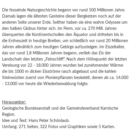
Die fesselnde Naturgeschichte begann vor rund 500 Millionen Jahre.
Damals lagen die ältesten Gesteine dieser Bergketten noch auf der
anderen Seite unserer Erde. Seither haben sie eine wahre Odyssee um
den halben Globus hinter sich. Im Perm, vor ca. 270 Mill. Jahren
überquerten die Kontinentschollen den Äquator und drifteten bis in
die Erdneuzeit in heutige Breiten, um schließlich vor rund 20 Millionen
Jahren allmählich zum heutigen Gebirge aufzusteigen. Im Eiszeitalter,
das vor rund 1.8 Millionen Jahren begann, verlieh das Eis der
Landschaft den letzten „Feinschliff“. Nach dem Höhepunkt der letzten
Vereisung vor 22 - 18.000 Jahren wurden bei zunehmender Wärme
die bis 1000 m dicken Eisströme rasch abgebaut und die kahlen
Steinwüsten zuerst von Pionierpflanzen besiedelt, denen ab ca. 14.000
- 13.000 vor heute die Wiederbewaldung folgte.
Herausgeber:
Geologische Bundesanstalt und der Gemeindeverband Karnische
Region.
Idee und Text: Hans Peter Schönlaub.
Umfang: 271 Seiten, 322 Fotos und Graphiken sowie 5 Karten.