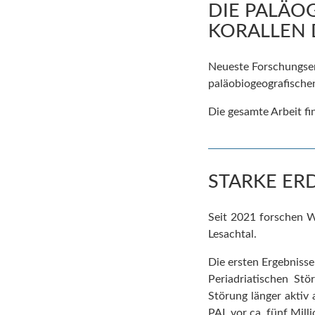
DIE PALÄO
KORALLEN 
Neueste Forschungser
paläobiogeografischen
Die gesamte Arbeit f
STARKE ERD
Seit 2021 forschen W
Lesachtal.
Die ersten Ergebniss
Periadriatischen St
Störung länger aktiv
PAL vor ca. fünf Mill