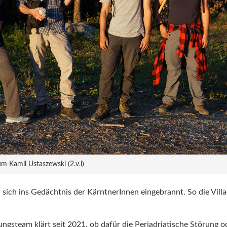
 Kamil Ustaszewski (2.v.l)
sich ins Gedächtnis der KärntnerInnen eingebrannt. So die Vil
ngsteam klärt seit 2021, ob dafür die Periadriatische Störung o