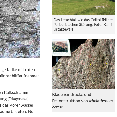
Das Lesachtal, wie das Gailtal Teil der
Periadriatschen Störung; Foto: Kamil
Ustaszewski
ige Kalke mit roten
 Dünnschliffaufnahmen
chen Kalkschlamm
Klaueneindrücke und
dung (Diagenese)
Rekonstruktion von
Ichniotherium
de das Porenwasser
cottae
Säume bildeten. Nur