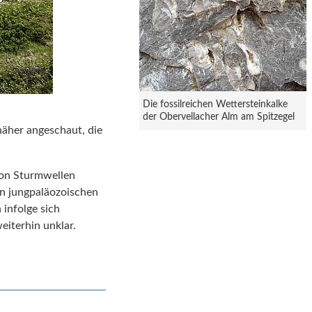
Die fossilreichen Wettersteinkalke
der Obervellacher Alm am Spitzegel
näher angeschaut, die
 von Sturmwellen
en jungpaläozoischen
infolge sich
eiterhin unklar.