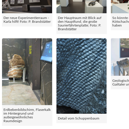
Der neue Experimentierraum -
Der Hauptraum mit Blick auf
So könnte 
Karla hilft! Foto: P. Brandstätter
den Hauptfund, die große
Kötschach
Saurierfährtenplatte; Foto: P.
haben
Brandstätter
Geologisc
Gailtaler 
Erdbebenbildschirm, Flaserkalk
im Hintergrund und
außergewöhnliches
Detail vom Schuppenbaum
Raumdesign