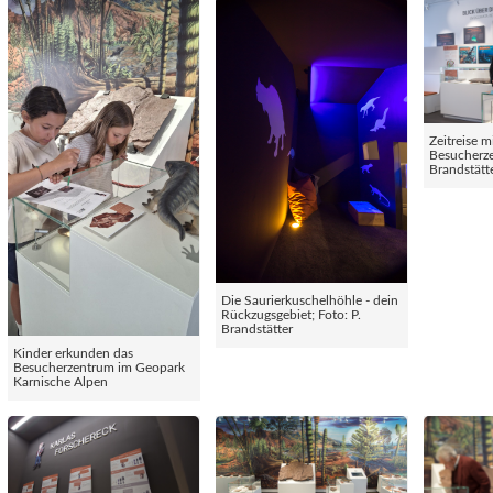
Zeitreise m
Besucherze
Brandstätt
Die Saurierkuschelhöhle - dein
Rückzugsgebiet; Foto: P.
Brandstätter
Kinder erkunden das
Besucherzentrum im Geopark
Karnische Alpen