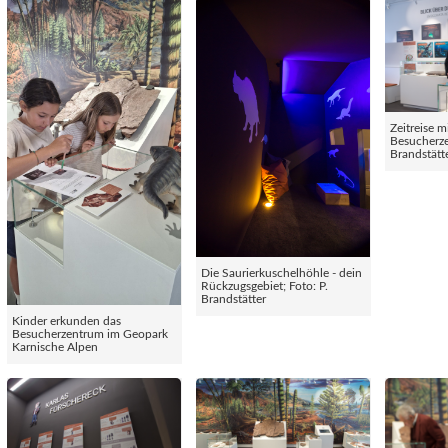
Zeitreise m
Besucherze
Brandstätt
Die Saurierkuschelhöhle - dein
Rückzugsgebiet; Foto: P.
Brandstätter
Kinder erkunden das
Besucherzentrum im Geopark
Karnische Alpen