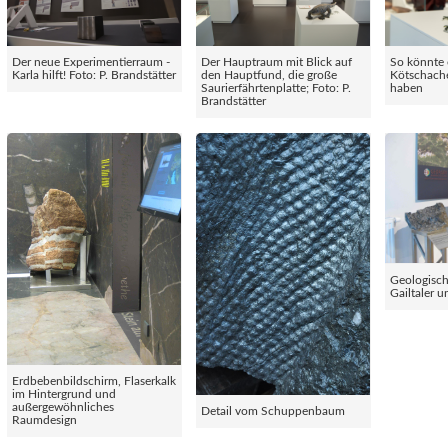
Der neue Experimentierraum -
Der Hauptraum mit Blick auf
So könnte 
Karla hilft! Foto: P. Brandstätter
den Hauptfund, die große
Kötschach
Saurierfährtenplatte; Foto: P.
haben
Brandstätter
Geologisc
Gailtaler 
Erdbebenbildschirm, Flaserkalk
im Hintergrund und
außergewöhnliches
Detail vom Schuppenbaum
Raumdesign