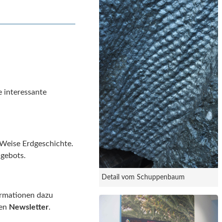
e interessante
 Weise Erdgeschichte.
ngebots.
Detail vom Schuppenbaum
ormationen dazu
ren
Newsletter
.