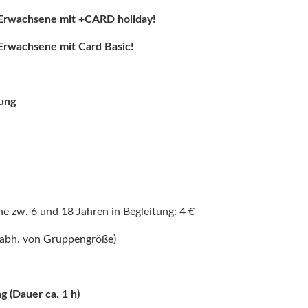
Erwachsene mit +CARD holiday!
 Erwachsen
e mit Card Basic!
ung
che
zw. 6 und 18 Jahren
in Begleitung: 4 €
nabh. von Gruppengröße)
g (Dauer ca. 1 h)