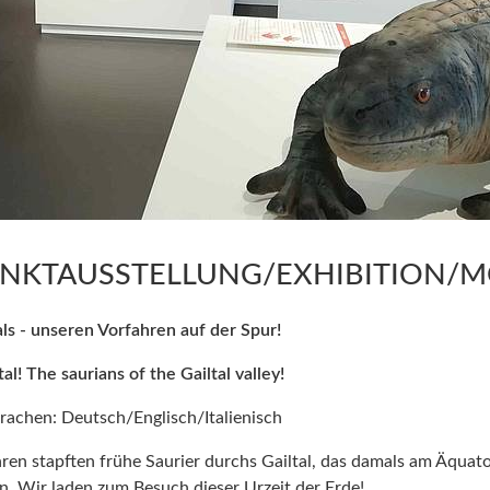
NKTAUSSTELLUNG/EXHIBITION/M
als - unseren Vorfahren auf der Spur!
ltal! The saurians of the Gailtal valley!
prachen: Deutsch/Englisch/Italienisch
ren stapften frühe Saurier durchs Gailtal, das damals am Äquat
n. Wir laden zum Besuch dieser Urzeit der Erde!