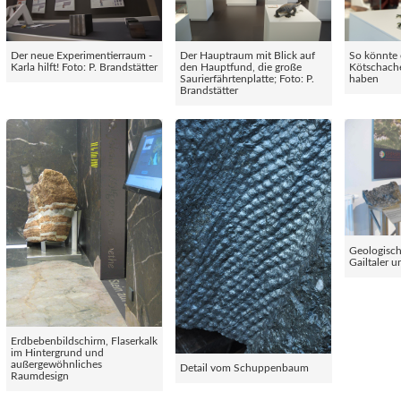
Der neue Experimentierraum -
Der Hauptraum mit Blick auf
So könnte 
Karla hilft! Foto: P. Brandstätter
den Hauptfund, die große
Kötschach
Saurierfährtenplatte; Foto: P.
haben
Brandstätter
Geologisc
Gailtaler 
Erdbebenbildschirm, Flaserkalk
im Hintergrund und
außergewöhnliches
Detail vom Schuppenbaum
Raumdesign