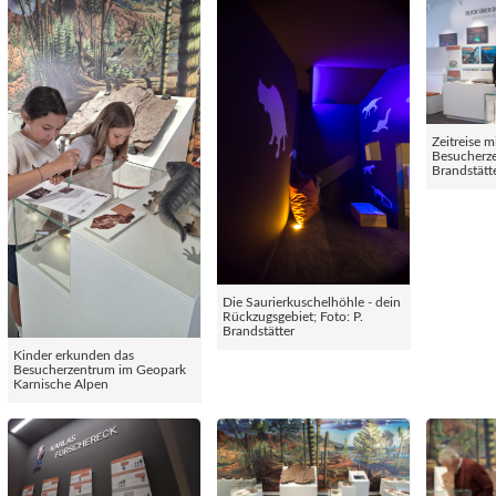
Zeitreise m
Besucherze
Brandstätt
Die Saurierkuschelhöhle - dein
Rückzugsgebiet; Foto: P.
Brandstätter
Kinder erkunden das
Besucherzentrum im Geopark
Karnische Alpen