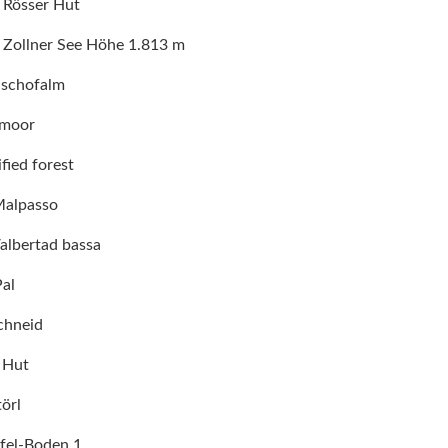
- Rösser Hut
- Zollner See Höhe 1.813 m
schofalm
gmoor
fied forest
Malpasso
albertad bassa
al
chneid
g Hut
örl
fel-Boden 1