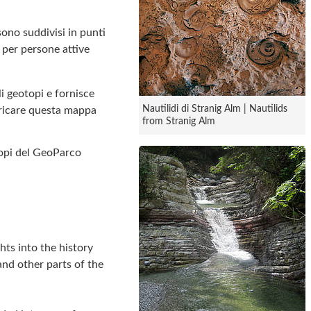
 sono suddivisi in punti
 per persone attive
li geotopi e fornisce
Nautilidi di Stranig Alm | Nautilids
aricare questa mappa
from Stranig Alm
otopi del GeoParco
ts into the history
and other parts of the