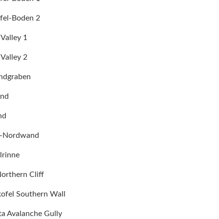
fel-Boden 2
Valley 1
Valley 2
ndgraben
and
nd
g-Nordwand
lrinne
orthern Cliff
ofel Southern Wall
ta Avalanche Gully