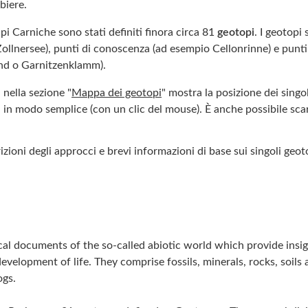
biere.
i Carniche sono stati definiti finora circa 81
geotopi
. I geotopi
Zollnersee), punti di conoscenza (ad esempio Cellonrinne) e punti
nd o Garnitzenklamm).
nella sezione "
Mappa dei geotopi
" mostra la posizione dei singo
i in modo semplice (con un clic del mouse). È anche possibile sc
izioni degli approcci e brevi informazioni di base sui singoli ge
al documents of the so-called abiotic world which provide insigh
evelopment of life. They comprise fossils, minerals, rocks, soils 
ogs.