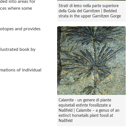
ded into areas for
Strati di letto nella parte superiore
places where some
della Gola del Garnitzen | Bedded
strata in the upper Garnitzen Gorge
Geotopes and provides
llustrated book by
mations of individual
Calamite - un genere di piante
equisetali estinte fossilizzate a
Naßfeld | Calamite – a genus of an
extinct horsetails plant fossil at
Naßfeld