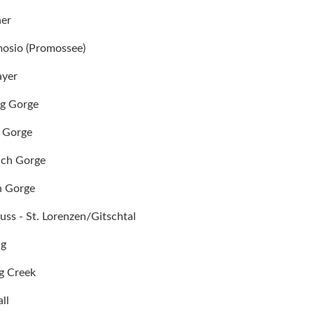
ner
mosio (Promossee)
ayer
rg Gorge
 Gorge
ch Gorge
 Gorge
ss - St. Lorenzen/Gitschtal
ng
g Creek
ll