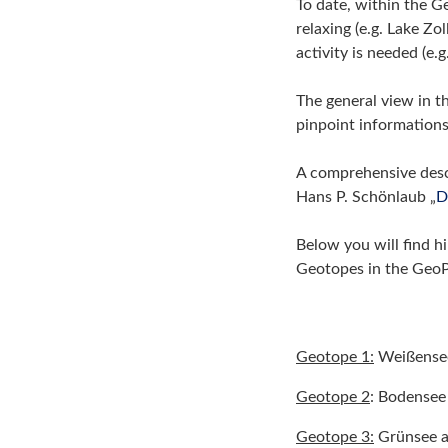
To date, within the 
relaxing (e.g. Lake Z
activity is needed (e.
The general view in th
pinpoint information
A comprehensive descr
Hans P. Schönlaub „
D
Below you will find h
Geotopes in the GeoP
Geotope 1:
Weißense
Geotope 2
: Bodensee
Geotope 3:
Grünsee a