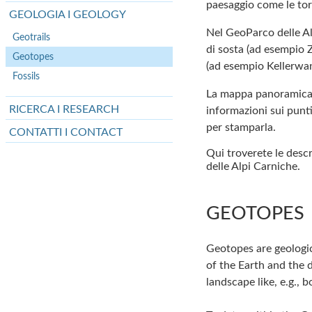
paesaggio come le tor
GEOLOGIA I GEOLOGY
Nel GeoParco delle Alp
Geotrails
di sosta (ad esempio 
Geotopes
(ad esempio Kellerwa
Fossils
La mappa panoramica 
RICERCA I RESEARCH
informazioni sui punt
per stamparla
.
CONTATTI I CONTACT
Qui troverete le descr
delle Alpi Carniche.
GEOTOPES
Geotopes are geologic
of the Earth and the d
landscape like, e.g., b