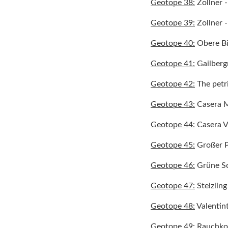
Geotope 38:
Zollner 
Geotope 39:
Zollner 
Geotope 40:
Obere Bi
Geotope 41:
Gailber
Geotope 42:
The petri
Geotope 43
:
Casera 
Geotope 44
:
Casera V
Geotope 45:
Großer P
Geotope 46:
Grüne S
Geotope 47:
Stelzlin
Geotope 48:
Valentint
Geotope 49:
Rauchko