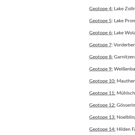
Geotope 4
:
Lake Zoll
Geotope 5
: Lake Pro
Geotope 6:
Lake Wol
Geotope 7
: Vorderbe
Geotope 8:
Garnitzen
Geotope 9:
Weißenba
Geotope 10:
Mauthen
Geotope 11:
Mühlschu
Geotope 12:
Gösseri
Geotope 13:
Noelblin
Geotope 14:
Hilden Fa