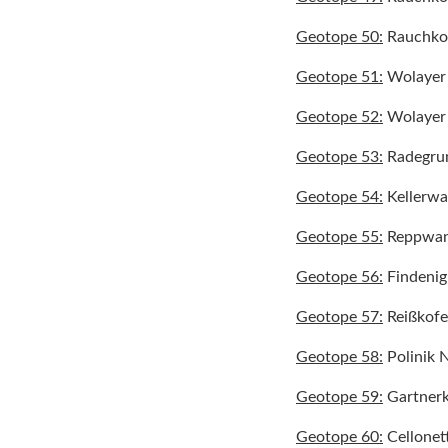
Geotope 50:
Rauchko
Geotope 51:
Wolayer 
Geotope 52:
Wolayer 
Geotope 53:
Radegru
Geotope 54:
Kellerw
Geotope 55:
Reppwa
Geotope 56:
Findeni
Geotope 57:
Reißkofe
Geotope 58:
Polinik N
Geotope 59:
Gartnerk
Geotope 60:
Cellonet