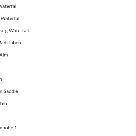
Waterfall
 Waterfall
rg Waterfall
Badstuben
 Alm
h
n Saddle
ten
nhöhe 1