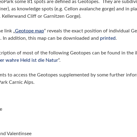
GeoPark some 81 spots are defined as Geotopes.
They are subdivi
ollner), as knowledge spots (e.g. Cellon avalanche gorge) and in 
g. Kellerwand Cliff or Garnitzen Gorge).
e link „
Geotope map
“ reveals the exact position of individual 
s. In addition, this map can be downloaded and
printed
.
iption of most of the following Geotopes can be found in the i
er wahre Held ist die Natur
“.
ints to access the Geotopes supplemented by some further infor
ark Carnic Alps.
e
nd Valentinsee