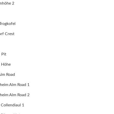
nhöhe 2
Trogkofel
rf Crest
l
 Pit
 Höhe
Alm Road
heim Alm Road 1
heim Alm Road 2
 Collendiaul 1