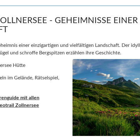
ZOLLNERSEE - GEHEIMNISSE EINER
FT
eimnis einer einzigartigen und vielfältigen Landschaft. Der idyll
Hügel und schroffe Bergspitzen erzählen ihre Geschichte.
nersee Hütte
feln im Gelände, Rätselspiel,
urenguide
mit allen
otrail Zollner
see