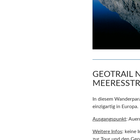
GEOTRAIL 
MEERESST
In diesem Wanderparad
einzigartig in Europa.
Ausgangspunkt
: Auer
Weitere Infos
: keine 
zur Tour und den Geot