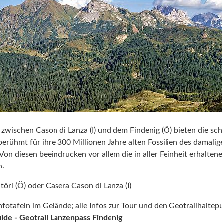
zwischen Cason di Lanza (I) und dem Findenig (Ö) bieten die sc
erühmt für ihre 300 Millionen Jahre alten Fossilien des damali
on diesen beeindrucken vor allem die in aller Feinheit erhalten
n.
ntörl (Ö) oder Casera Cason di Lanza (I)
Infotafeln im Gelände; alle Infos zur Tour und den Geotrailhaltep
uide
- Geotrail Lanzenpass Findenig