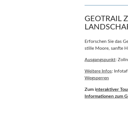
GEOTRAIL 
LANDSCHA
Erforschen Sie das Geh
stille Moore, sanfte 
Ausgangspunkt
: Zoll
Weitere Infos
: Infota
Wegsperren
Zum i
nteraktiver To
Informationen zum Ge