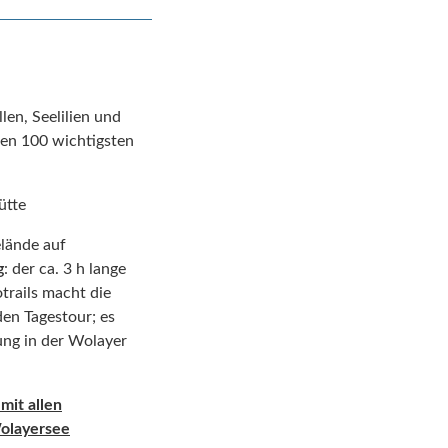
en, Seelilien und
den 100 wichtigsten
ütte
elände auf
g
: der ca. 3 h lange
trails macht die
en Tagestour; es
ung in der Wolayer
mit allen
Wolayersee