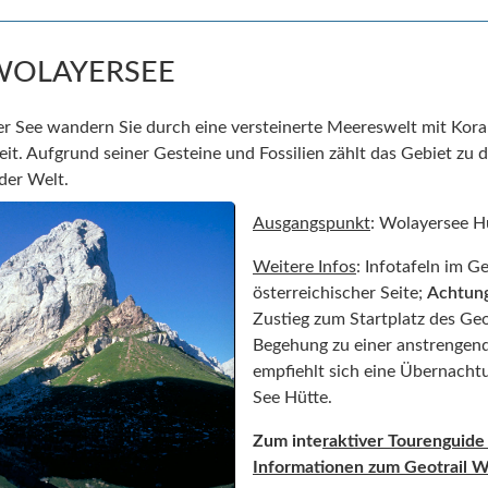
WOLAYERSEE
 See wandern Sie durch eine versteinerte Meereswelt mit Korall
eit. Aufgrund seiner Gesteine und Fossilien zählt das Gebiet zu 
der Welt.
Ausgangspunkt
: Wolayersee H
Weitere Infos
: Infotafeln im G
österreichischer Seite;
Achtun
Zustieg zum Startplatz des Geo
Begehung zu einer anstrengend
empfiehlt sich eine Übernacht
See Hütte.
Zum inte
raktiver Tourenguide
Informationen zum Geotrail 