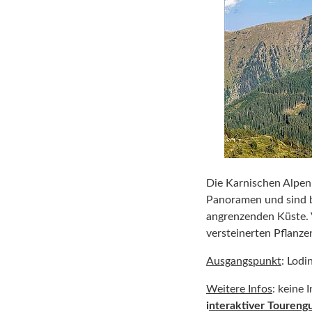
Die Karnischen Alpen 
Panoramen und sind b
angrenzenden Küste. V
versteinerten Pflanze
Ausgangspunkt
: Lodi
Weitere Infos
: keine 
i
nteraktiver Toureng