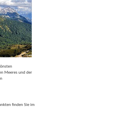
hönsten
gen Meeres und der
en
unkten finden Sie im