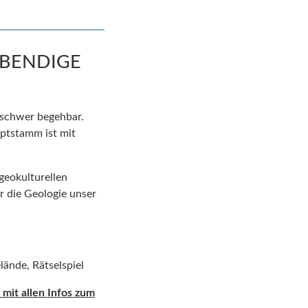
EBENDIGE
 schwer begehbar.
uptstamm ist mit
geokulturellen
r die Geologie unser
elände, Rätselspiel
mit allen Infos zum