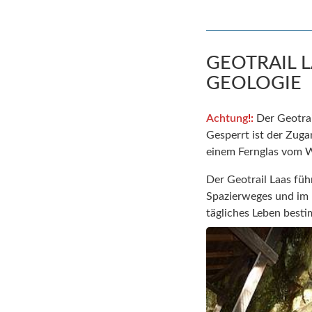
GEOTRAIL 
GEOLOGIE
Achtung
!:
Der Geotrai
Gesperrt ist der Zug
einem Fernglas vom W
Der Geotrail Laas füh
Spazierweges und im 
tägliches Leben best