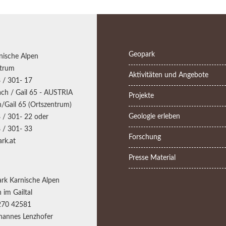
Geopark
nische Alpen
trum
Aktivitäten und Angebote
 / 301- 17
ch / Gail 65 - AUSTRIA
Projekte
/Gail 65 (Ortszentrum)
Geologie erleben
 / 301- 22 oder
 / 301- 33
Forschung
rk.at
Presse Material
rk Karnische Alpen
 im Gailtal
270 42581
annes Lenzhofer