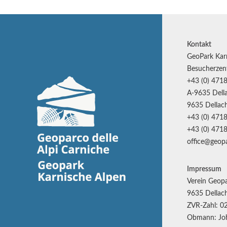
Kontakt
GeoPark Kar
Besucherzen
+43 (0) 4718
A-9635 Della
9635 Dellach
+43 (0) 4718
+43 (0) 4718
office@geopa
Impressum
Verein Geopa
9635 Dellach
ZVR-Zahl: 0
Obmann: Joh