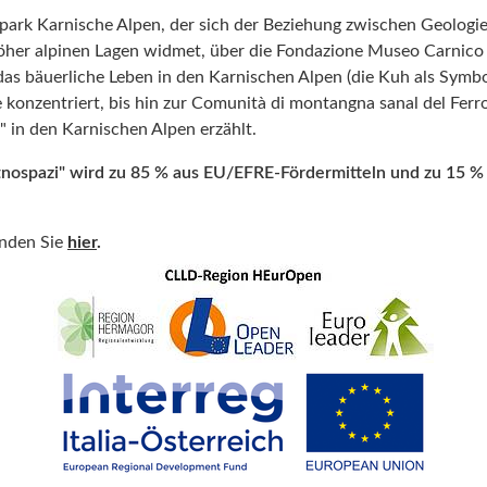
rk Karnische Alpen, der sich der Beziehung zwischen Geologi
öher alpinen
Lagen
widmet, über die Fondazione Museo Carnico de
f das bäuerliche Leben in den Karnischen Alpen (die Kuh als Symb
e
konzentriert,
bis
hin
zur Comunità di montangna sanal del Ferro
 in den Karnisc
hen Alpen erzählt.
nospazi" wird zu 85 % aus EU/EFRE-Fördermitteln und zu 15 % 
inden Sie
hier
.