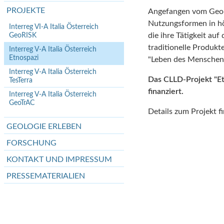
PROJEKTE
Angefangen vom Geopa
Nutzungs
formen
in h
Interreg VI-A Italia Österreich
GeoRISK
die ihre Tätigkeit au
traditionelle Produkt
Interreg V-A Italia Österreich
Etnospazi
"Leben
des
Menschen"
Interreg V-A Italia Österreich
Das CLLD-Projekt "Et
TesTerra
finanziert.
Interreg V-A Italia Österreich
GeoTrAC
Details zum Projekt f
GEOLOGIE ERLEBEN
FORSCHUNG
KONTAKT UND IMPRESSUM
PRESSEMATERIALIEN