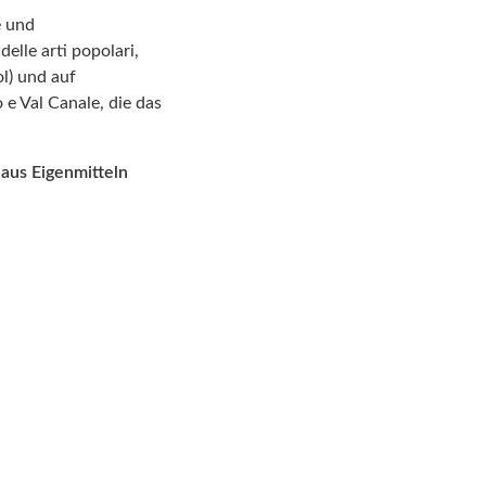
e
und
lle arti popolari,
ol) und auf
 e Val Canale
, die
das
aus Eigenmitteln