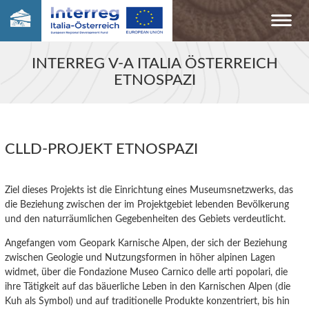
INTERREG V-A ITALIA ÖSTERREICH
ETNOSPAZI
CLLD-PROJEKT ETNOSPAZI
Ziel dieses Projekts ist die Einrichtung eines Museumsnetzwerks, das
die
Beziehung zwischen der im Projektgebiet lebenden Bevölkerung
und den naturräumlichen Gegebenheiten des
Gebiet
s verdeutlicht.
Angefangen vom Geopark Karnische Alpen, der sich der Beziehung
zwischen Geologie
und
Nutzungs
formen
in höher alpinen
Lagen
widmet, über die Fondazione Museo Carnico delle arti popolari, die
ihre Tätigkeit auf das bäuerliche Leben in den Karnischen Alpen (die
Kuh als Symbol) und auf traditionelle Produkte
konzentriert,
bis
hin