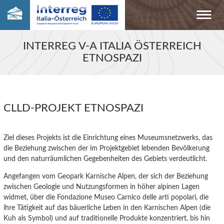
INTERREG V-A ITALIA ÖSTERREICH
ETNOSPAZI
CLLD-PROJEKT ETNOSPAZI
Ziel dieses Projekts ist die Einrichtung eines Museumsnetzwerks, das
die
Beziehung zwischen der im Projektgebiet lebenden Bevölkerung
und den naturräumlichen Gegebenheiten des
Gebiet
s verdeutlicht.
Angefangen vom Geopark Karnische Alpen, der sich der Beziehung
zwischen Geologie
und
Nutzungs
formen
in höher alpinen
Lagen
widmet, über die Fondazione Museo Carnico delle arti popolari, die
ihre Tätigkeit auf das bäuerliche Leben in den Karnischen Alpen (die
Kuh als Symbol) und auf traditionelle Produkte
konzentriert,
bis
hin