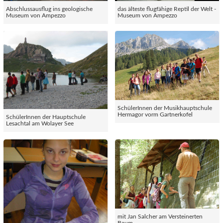
Abschlussausflug ins geologische
das älteste flugfähige Reptil der Welt -
Museum von Ampezzo
Museum von Ampezzo
SchülerInnen der Musikhauptschule
Hermagor vorm Gartnerkofel
SchülerInnen der Hauptschule
Lesachtal am Wolayer See
mit Jan Salcher am Versteinerten