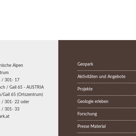
Geopark
nische Alpen
trum
Aktivitäten und Angebote
 / 301- 17
ch / Gail 65 - AUSTRIA
Projekte
/Gail 65 (Ortszentrum)
Geologie erleben
 / 301- 22 oder
 / 301- 33
Forschung
rk.at
Presse Material