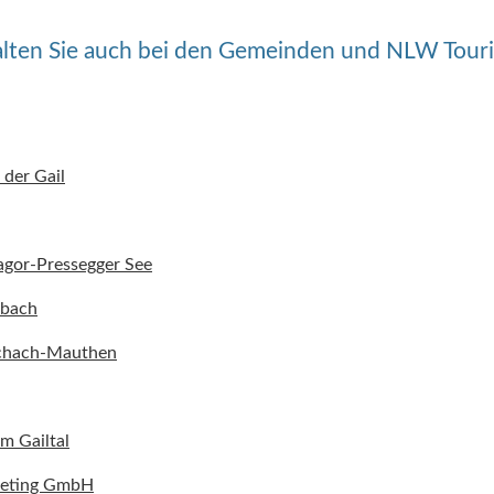
alten Sie auch bei den Gemeinden und NLW Tour
 der Gail
gor-Pressegger See
hbach
chach-Mauthen
m Gailtal
keting GmbH