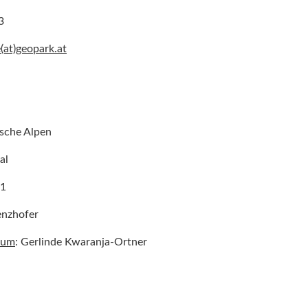
3
e(at)geopark.at
sche Alpen
al
81
enzhofer
rum
: Gerlinde Kwaranja-Ortner