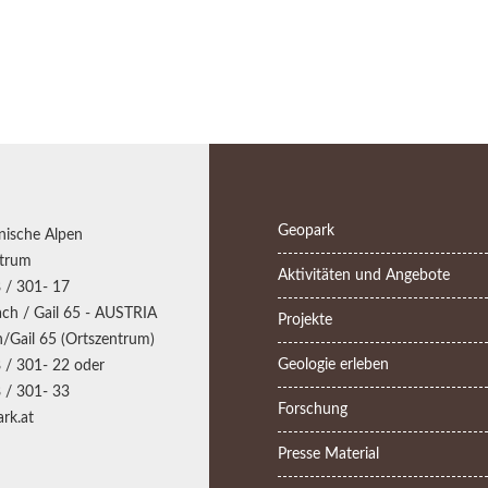
Geopark
nische Alpen
trum
Aktivitäten und Angebote
 / 301- 17
ch / Gail 65 - AUSTRIA
Projekte
/Gail 65 (Ortszentrum)
Geologie erleben
 / 301- 22 oder
 / 301- 33
Forschung
rk.at
Presse Material