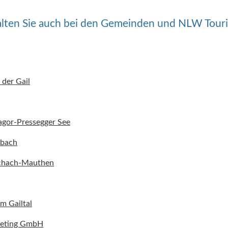
alten Sie auch bei den Gemeinden und NLW Tour
 der Gail
gor-Pressegger See
hbach
chach-Mauthen
m Gailtal
keting GmbH