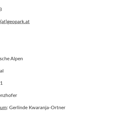
3
e(at)geopark.at
sche Alpen
al
81
enzhofer
rum
: Gerlinde Kwaranja-Ortner