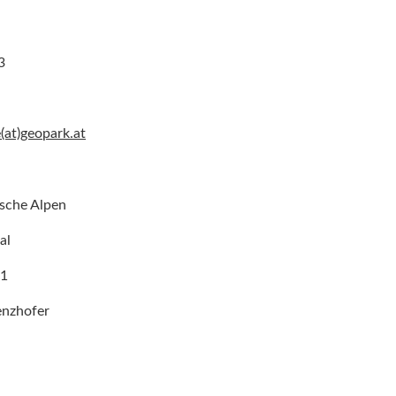
3
e(at)geopark.at
sche Alpen
al
81
enzhofer