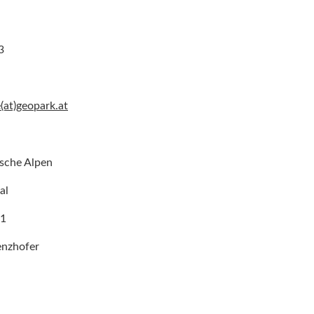
3
e(at)geopark.at
sche Alpen
al
81
enzhofer