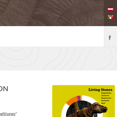
ON
ngStones
"