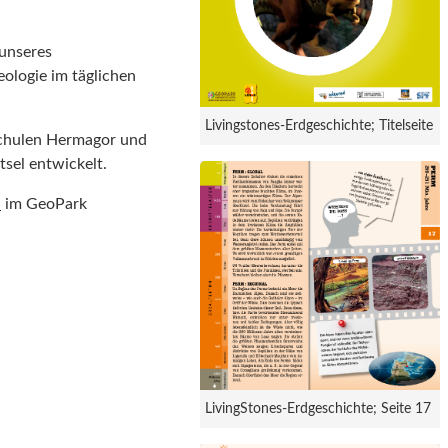
 unseres
ologie im täglichen
Livingstones-Erdgeschichte; Titelseite
schulen Hermagor und
tsel entwickelt.
h
im GeoPark
LivingStones-Erdgeschichte; Seite 17