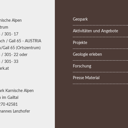
Geopark
nische Alpen
trum
Aktivitäten und Angebote
 / 301- 17
ch / Gail 65 - AUSTRIA
Projekte
/Gail 65 (Ortszentrum)
Geologie erleben
 / 301- 22 oder
 / 301- 33
Forschung
rk.at
Presse Material
rk Karnische Alpen
 im Gailtal
270 42581
annes Lenzhofer