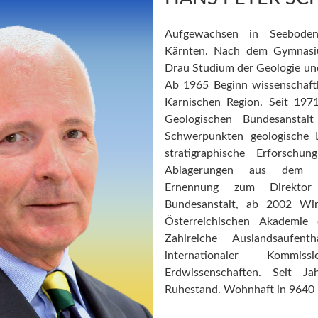
Aufgewachsen in Seeboden 
Kärnten. Nach dem Gymnasiu
Drau Studium der Geologie und
Ab 1965 Beginn wissenschaftl
Karnischen Region. Seit 197
Geologischen Bundesansta
Schwerpunkten geologische
stratigraphische Erforschu
Ablagerungen aus dem P
Ernennung zum Direktor
Bundesanstalt, ab 2002 Wirk
Österreichischen Akademie 
Zahlreiche Auslandsaufent
internationaler Kommi
Erdwissenschaften. Seit J
Ruhestand. Wohnhaft in 9640