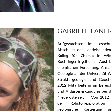
GABRIELE LANE
Aufgewachsen im Lesachta
Abschluss der Handelsakadem
Kolleg für Chemie in Wien
Boehringer-Ingelheim Aust
chemischen Forschung. Ansch
Geologie an der Universität 
Strukturgeologie und Geoc
2012 Mitarbeiterin im Bereic
und Altlastenerkundung be
Niederösterreich.
Von 2012 b
der Rohstoffexploratio
geologische Kartierung