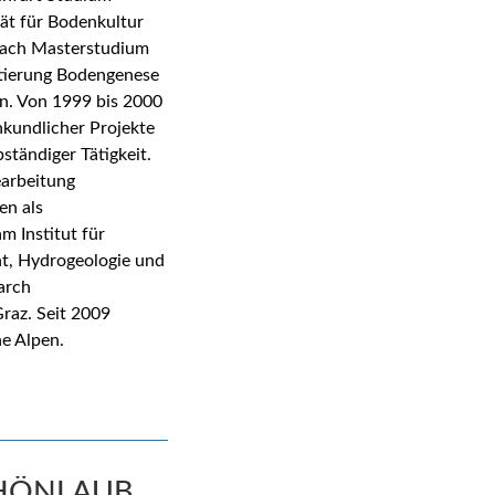
ät für Bodenkultur
nach Masterstudium
tierung Bodengenese
en. Von 1999 bis 2000
kundlicher Projekte
tändiger Tätigkeit.
earbeitung
en als
m Institut für
, Hydrogeologie und
arch
raz. Seit 2009
he Alpen.
CHÖNLAUB