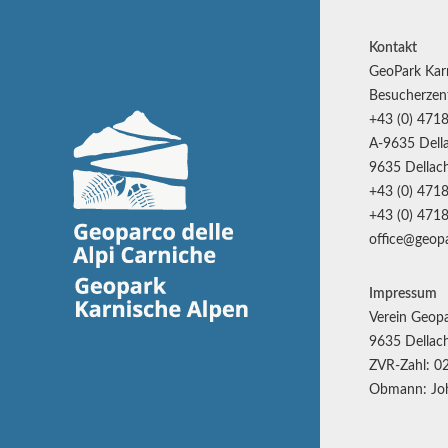
Kontakt
GeoPark Kar
Besucherzen
+43 (0) 4718
A-9635 Della
9635 Dellach
+43 (0) 4718
+43 (0) 4718
office@geopa
Impressum
Verein Geopa
9635 Dellach
ZVR-Zahl: 0
Obmann: Joh