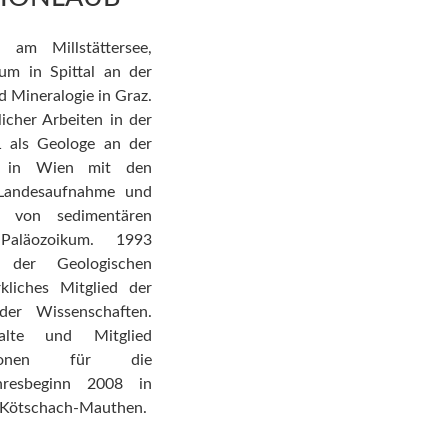
am Millstättersee,
m in Spittal an der
 Mineralogie in Graz.
icher Arbeiten in der
1 als Geologe an der
lt in Wien mit den
 Landesaufnahme und
ng von sedimentären
aläozoikum. 1993
 der Geologischen
liches Mitglied der
der Wissenschaften.
halte und Mitglied
ssionen für die
ahresbeginn 2008 in
 Kötschach-Mauthen.