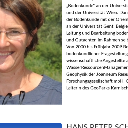
„Bodenkunde“ an der Universit
und der Universität Wien. Da
der Bodenkunde mit der Orien
an der Universität Gent, Belgi
Leitung und Bearbeitung boden
und Gutachten im Rahmen selbs
Von 2000 bis Frühjahr 2009 B
bodenkundlicher Fragestellung
wissenschaftliche Angestellte a
WasserRessourcenManagement
Geophysik der Joanneum Rese
Forschungsgesellschaft mbH, G
Leiterin des GeoParks Karnisc
HANS PETER S