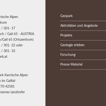
Geopark
nische Alpen
trum
Aktivitäten und Angebote
 / 301- 17
ch / Gail 65 - AUSTRIA
Projekte
/Gail 65 (Ortszentrum)
Geologie erleben
 / 301- 22 oder
 / 301- 33
Forschung
rk.at
Presse Material
rk Karnische Alpen
 im Gailtal
270 42581
annes Lenzhofer