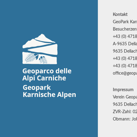
Kontakt
GeoPark Kar
Besucherzen
+43 (0) 4718
A-9635 Della
9635 Dellach
+43 (0) 4718
+43 (0) 4718
office@geopa
Impressum
Verein Geopa
9635 Dellach
ZVR-Zahl: 0
Obmann: Joh