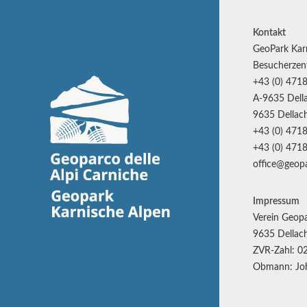
Kontakt
GeoPark Kar
Besucherzen
+43 (0) 4718
A-9635 Della
9635 Dellach
+43 (0) 4718
+43 (0) 4718
office@geopa
Impressum
Verein Geopa
9635 Dellach
ZVR-Zahl: 0
Obmann: Joh