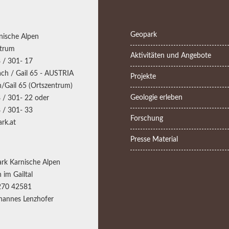
Geopark
nische Alpen
trum
Aktivitäten und Angebote
 / 301- 17
ch / Gail 65 - AUSTRIA
Projekte
/Gail 65 (Ortszentrum)
Geologie erleben
 / 301- 22 oder
 / 301- 33
Forschung
rk.at
Presse Material
rk Karnische Alpen
 im Gailtal
270 42581
annes Lenzhofer