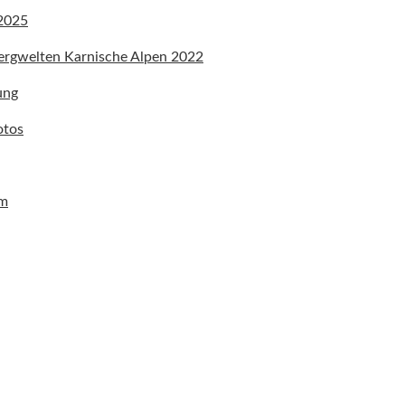
 2025
ergwelten Karnische Alpen 2022
ung
otos
um