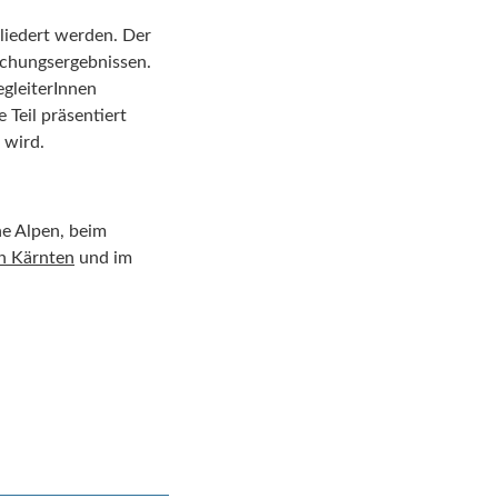
gliedert werden. Der
schungsergebnissen.
gleiterInnen
 Teil präsentiert
 wird.
he Alpen, beim
n Kärnten
und im