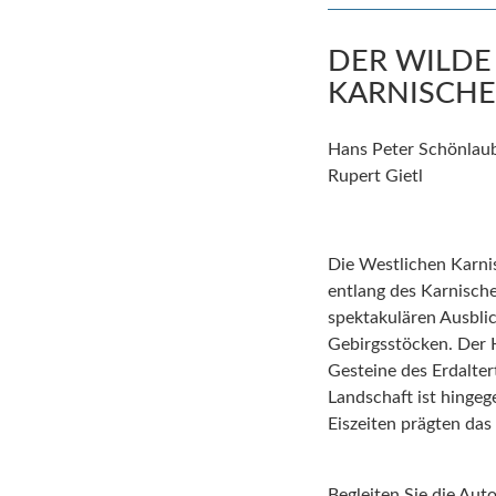
DER WILDE
KARNISCHE
Hans Peter Schönlaub
Rupert Gietl
Die Westlichen Karni
entlang des Karnisc
spektakulären Ausbli
Gebirgsstöcken. Der
Gesteine des Erdalte
Landschaft ist hingeg
Eiszeiten prägten das 
Begleiten Sie die Auto