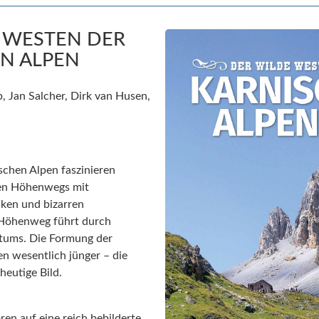
 WESTEN DER
N ALPEN
, Jan Salcher, Dirk van Husen,
schen Alpen faszinieren
hen Höhenwegs mit
cken und bizarren
 Höhenweg führt durch
rtums. Die Formung der
en wesentlich jünger – die
heutige Bild.
ren auf eine reich bebilderte