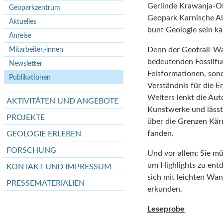
Gerlinde Krawanja-Or
Geoparkzentrum
Geopark Karnische Al
Aktuelles
bunt Geologie sein ka
Anreise
Mitarbeiter,-innen
Denn der Geotrail-Wa
bedeutenden Fossilfu
Newsletter
Felsformationen, sond
Publikationen
Verständnis für die E
Weiters lenkt die Aut
AKTIVITÄTEN UND ANGEBOTE
Kunstwerke und lässt
PROJEKTE
über die Grenzen Kä
fanden.
GEOLOGIE ERLEBEN
FORSCHUNG
Und vor allem: Sie m
um Highlights zu entd
KONTAKT UND IMPRESSUM
sich mit leichten Wan
PRESSEMATERIALIEN
erkunden.
Leseprobe