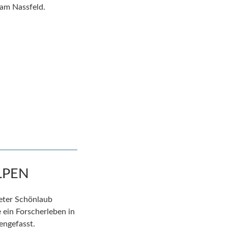
 am Nassfeld.
LPEN
eter Schönlaub
 ein Forscherleben in
ngefasst.