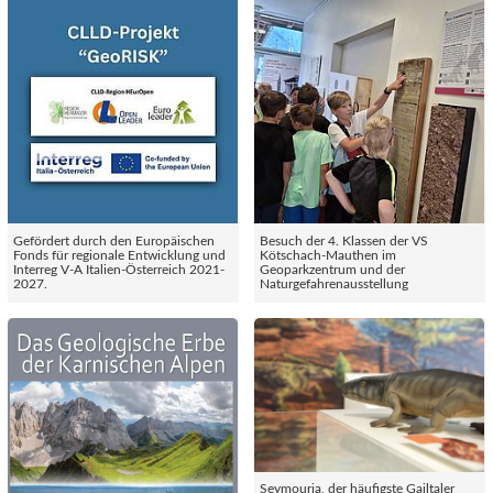
Gefördert durch den Europäischen
Besuch der 4. Klassen der VS
Fonds für regionale Entwicklung und
Kötschach-Mauthen im
Interreg V-A Italien-Österreich 2021-
Geoparkzentrum und der
2027.
Naturgefahrenausstellung
Seymouria, der häufigste Gailtaler