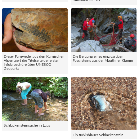
Dieser Farnwedel aus den Karnischen
Die Bergung eines einzigartigen
Alpen ziert die Titelseite der ersten
Fossilsteins aus der Mauthner Klamm
Infobroschüre über UNESCO
Geoparks
Schlackensteinsuche in Laas
Ein türkisblauer Schlackenstein