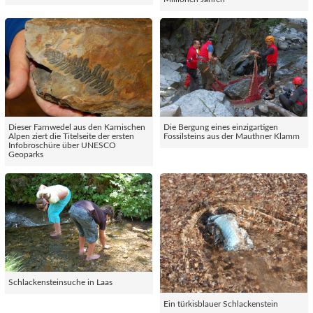
Dieser Farnwedel aus den Karnischen
Die Bergung eines einzigartigen
Alpen ziert die Titelseite der ersten
Fossilsteins aus der Mauthner Klamm
Infobroschüre über UNESCO
Geoparks
Schlackensteinsuche in Laas
Ein türkisblauer Schlackenstein