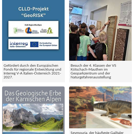
Gefördert durch den Europäischen
Besuch der 4. Klassen der VS
Fonds für regionale Entwicklung und
Kötschach-Mauthen im
Interreg V-A Italien-Österreich 2021-
Geoparkzentrum und der
2027.
Naturgefahrenausstellung
Seymouria, der häufigste Gailtaler