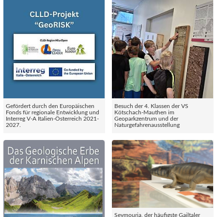
Gefördert durch den Europäischen
Besuch der 4. Klassen der VS
Fonds für regionale Entwicklung und
Kötschach-Mauthen im
Interreg V-A Italien-Österreich 2021-
Geoparkzentrum und der
2027.
Naturgefahrenausstellung
Seymouria, der häufigste Gailtaler