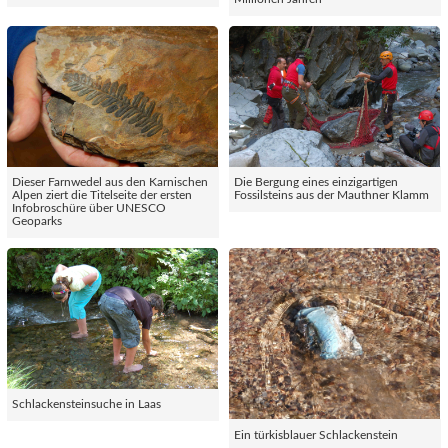
Dieser Farnwedel aus den Karnischen
Die Bergung eines einzigartigen
Alpen ziert die Titelseite der ersten
Fossilsteins aus der Mauthner Klamm
Infobroschüre über UNESCO
Geoparks
Schlackensteinsuche in Laas
Ein türkisblauer Schlackenstein