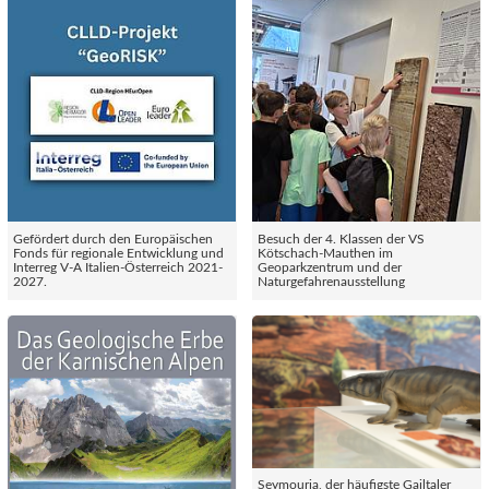
Gefördert durch den Europäischen
Besuch der 4. Klassen der VS
Fonds für regionale Entwicklung und
Kötschach-Mauthen im
Interreg V-A Italien-Österreich 2021-
Geoparkzentrum und der
2027.
Naturgefahrenausstellung
Seymouria, der häufigste Gailtaler