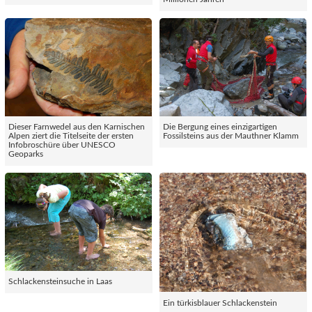
Dieser Farnwedel aus den Karnischen
Die Bergung eines einzigartigen
Alpen ziert die Titelseite der ersten
Fossilsteins aus der Mauthner Klamm
Infobroschüre über UNESCO
Geoparks
Schlackensteinsuche in Laas
Ein türkisblauer Schlackenstein