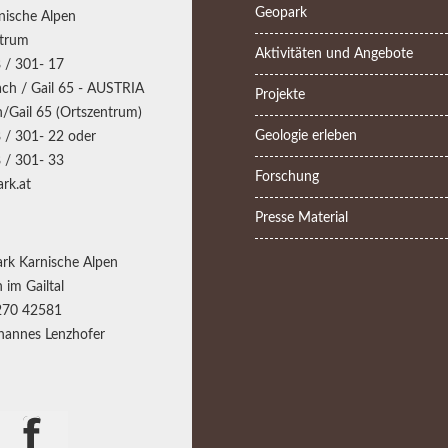
Geopark
nische Alpen
trum
Aktivitäten und Angebote
 / 301- 17
ch / Gail 65 - AUSTRIA
Projekte
/Gail 65 (Ortszentrum)
Geologie erleben
 / 301- 22 oder
 / 301- 33
Forschung
rk.at
Presse Material
rk Karnische Alpen
 im Gailtal
270 42581
annes Lenzhofer