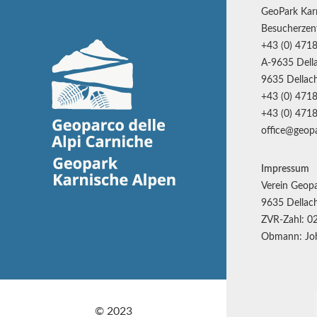
GeoPark Kar
Besucherzen
+43 (0) 4718
A-9635 Della
9635 Dellach
+43 (0) 4718
+43 (0) 4718
office@geopa
Impressum
Verein Geopa
9635 Dellach
ZVR-Zahl: 0
Obmann: Joh
© 2023