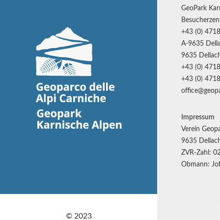
GeoPark Kar
Besucherzen
+43 (0) 4718
A-9635 Della
9635 Dellach
+43 (0) 4718
+43 (0) 4718
office@geopa
Impressum
Verein Geopa
9635 Dellach
ZVR-Zahl: 0
Obmann: Joh
© 2023