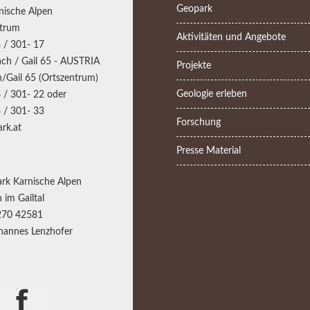
Geopark
nische Alpen
trum
Aktivitäten und Angebote
 / 301- 17
ch / Gail 65 - AUSTRIA
Projekte
/Gail 65 (Ortszentrum)
Geologie erleben
 / 301- 22 oder
 / 301- 33
Forschung
rk.at
Presse Material
rk Karnische Alpen
 im Gailtal
270 42581
annes Lenzhofer