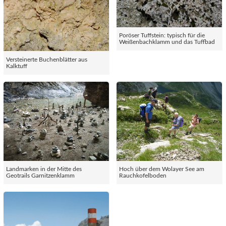
Poröser Tuffstein: typisch für die
Weißenbachklamm und das Tuffbad
Versteinerte Buchenblätter aus
Kalktuff
Landmarken in der Mitte des
Hoch über dem Wolayer See am
Geotrails Garnitzenklamm
Rauchkofelboden