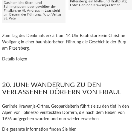
Pittersberg, ein Idylle und Kraftplatz;
Das herrliche Stern- und
Foto: Gerlinde Krawanja-Ortner
Schlingrippenrippengewölber der
Filialkirche Hl. Andreas in Laas steht
am Beginn der Führung; Foto: Verlag
St. Peter
Zum Tag des Denkmals erklärt um 14 Uhr Bauhistorikerin Christine
Wolfgang in einer bauhistorischen Führung die Geschichte der Burg
am Pittersberg.
Details folgen
20. JUNI: WANDERUNG ZU DEN
VERLASSENEN DÖRFERN VON FRIAUL
Gerlinde Krawanja-Ortner, Geoparkleiterin führt sie zu den tief in den
Alpen von Tolmezzo versteckten Dörfern, die nach dem Beben von
1976 aufgegeben wurden und nun wieder erwachen.
Die gesamte Information finden Sie
hier
.