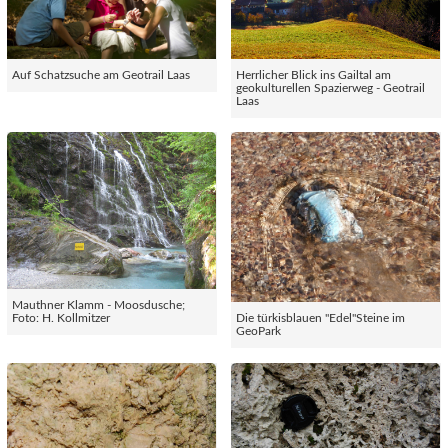
Auf Schatzsuche am Geotrail Laas
Herrlicher Blick ins Gailtal am
geokulturellen Spazierweg - Geotrail
Laas
Mauthner Klamm - Moosdusche;
Foto: H. Kollmitzer
Die türkisblauen "Edel"Steine im
GeoPark