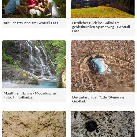
Auf Schatzsuche am Geotrail Laas
Herrlicher Blick ins Gailtal am
geokulturellen Spazierweg - Geotrail
Laas
Mauthner Klamm - Moosdusche;
Foto: H. Kollmitzer
Die türkisblauen "Edel"Steine im
GeoPark