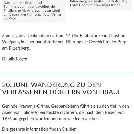
Pittersberg, ein Idylle und Kraftplatz;
Das herrliche Stern- und
Foto: Gerlinde Krawanja-Ortner
Schlingrippenrippengewölber der
Filialkirche Hl. Andreas in Laas steht
am Beginn der Führung; Foto: Verlag
St. Peter
Zum Tag des Denkmals erklärt um 14 Uhr Bauhistorikerin Christine
Wolfgang in einer bauhistorischen Führung die Geschichte der Burg
am Pittersberg.
Details folgen
20. JUNI: WANDERUNG ZU DEN
VERLASSENEN DÖRFERN VON FRIAUL
Gerlinde Krawanja-Ortner, Geoparkleiterin führt sie zu den tief in den
Alpen von Tolmezzo versteckten Dörfern, die nach dem Beben von
1976 aufgegeben wurden und nun wieder erwachen.
Die gesamte Information finden Sie
hier
.