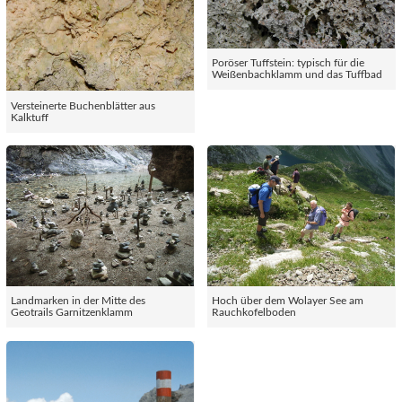
Poröser Tuffstein: typisch für die
Weißenbachklamm und das Tuffbad
Versteinerte Buchenblätter aus
Kalktuff
Landmarken in der Mitte des
Hoch über dem Wolayer See am
Geotrails Garnitzenklamm
Rauchkofelboden