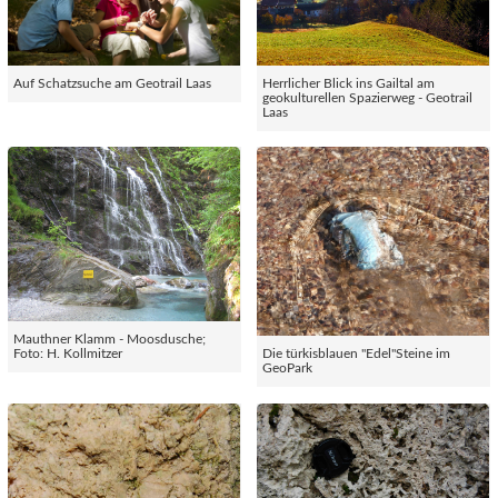
Auf Schatzsuche am Geotrail Laas
Herrlicher Blick ins Gailtal am
geokulturellen Spazierweg - Geotrail
Laas
Mauthner Klamm - Moosdusche;
Foto: H. Kollmitzer
Die türkisblauen "Edel"Steine im
GeoPark