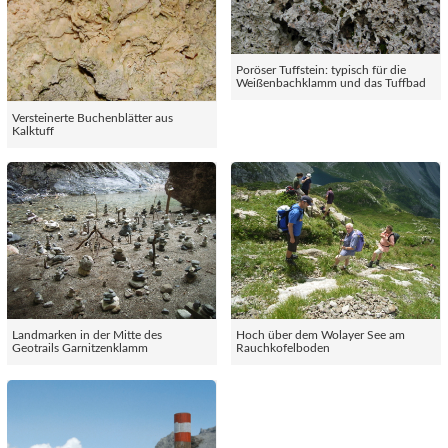
Poröser Tuffstein: typisch für die
Weißenbachklamm und das Tuffbad
Versteinerte Buchenblätter aus
Kalktuff
Landmarken in der Mitte des
Hoch über dem Wolayer See am
Geotrails Garnitzenklamm
Rauchkofelboden