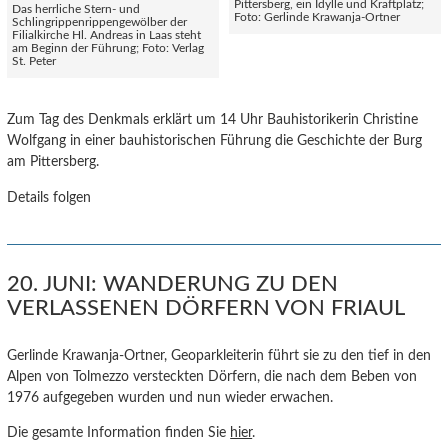
Pittersberg, ein Idylle und Kraftplatz;
Das herrliche Stern- und
Foto: Gerlinde Krawanja-Ortner
Schlingrippenrippengewölber der
Filialkirche Hl. Andreas in Laas steht
am Beginn der Führung; Foto: Verlag
St. Peter
Zum Tag des Denkmals erklärt um 14 Uhr Bauhistorikerin Christine
Wolfgang in einer bauhistorischen Führung die Geschichte der Burg
am Pittersberg.
Details folgen
20. JUNI: WANDERUNG ZU DEN
VERLASSENEN DÖRFERN VON FRIAUL
Gerlinde Krawanja-Ortner, Geoparkleiterin führt sie zu den tief in den
Alpen von Tolmezzo versteckten Dörfern, die nach dem Beben von
1976 aufgegeben wurden und nun wieder erwachen.
Die gesamte Information finden Sie
hier
.