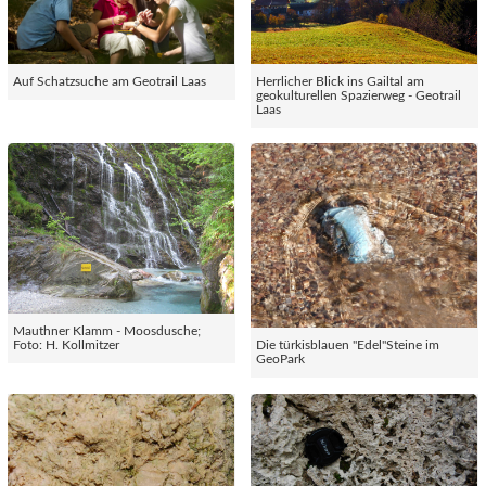
Auf Schatzsuche am Geotrail Laas
Herrlicher Blick ins Gailtal am
geokulturellen Spazierweg - Geotrail
Laas
Mauthner Klamm - Moosdusche;
Foto: H. Kollmitzer
Die türkisblauen "Edel"Steine im
GeoPark