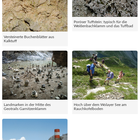
Poröser Tuffstein: typisch für die
Weißenbachklamm und das Tuffbad
Versteinerte Buchenblätter aus
Kalktuff
Landmarken in der Mitte des
Hoch über dem Wolayer See am
Geotrails Garnitzenklamm
Rauchkofelboden