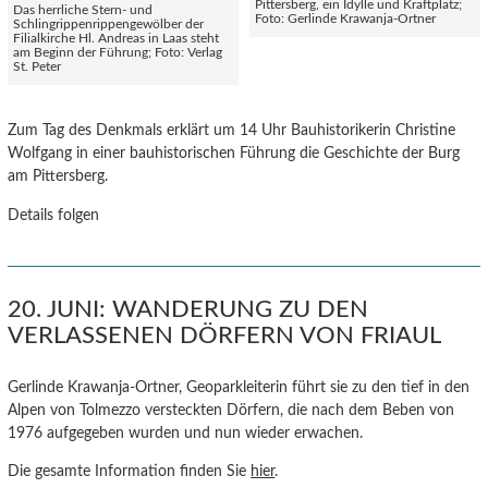
Pittersberg, ein Idylle und Kraftplatz;
Das herrliche Stern- und
Foto: Gerlinde Krawanja-Ortner
Schlingrippenrippengewölber der
Filialkirche Hl. Andreas in Laas steht
am Beginn der Führung; Foto: Verlag
St. Peter
Zum Tag des Denkmals erklärt um 14 Uhr Bauhistorikerin Christine
Wolfgang in einer bauhistorischen Führung die Geschichte der Burg
am Pittersberg.
Details folgen
20. JUNI: WANDERUNG ZU DEN
VERLASSENEN DÖRFERN VON FRIAUL
Gerlinde Krawanja-Ortner, Geoparkleiterin führt sie zu den tief in den
Alpen von Tolmezzo versteckten Dörfern, die nach dem Beben von
1976 aufgegeben wurden und nun wieder erwachen.
Die gesamte Information finden Sie
hier
.