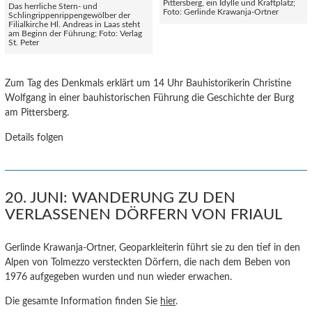
Pittersberg, ein Idylle und Kraftplatz;
Das herrliche Stern- und
Foto: Gerlinde Krawanja-Ortner
Schlingrippenrippengewölber der
Filialkirche Hl. Andreas in Laas steht
am Beginn der Führung; Foto: Verlag
St. Peter
Zum Tag des Denkmals erklärt um 14 Uhr Bauhistorikerin Christine
Wolfgang in einer bauhistorischen Führung die Geschichte der Burg
am Pittersberg.
Details folgen
20. JUNI: WANDERUNG ZU DEN
VERLASSENEN DÖRFERN VON FRIAUL
Gerlinde Krawanja-Ortner, Geoparkleiterin führt sie zu den tief in den
Alpen von Tolmezzo versteckten Dörfern, die nach dem Beben von
1976 aufgegeben wurden und nun wieder erwachen.
Die gesamte Information finden Sie
hier
.