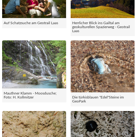
Auf Schatzsuche am Geotrail Laas
Herrlicher Blick ins Gailtal am
geokulturellen Spazierweg - Geotrail
Laas
Mauthner Klamm - Moosdusche;
Foto: H. Kollmitzer
Die türkisblauen "Edel"Steine im
GeoPark