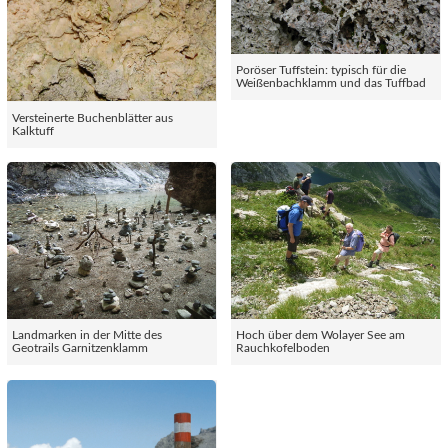
Poröser Tuffstein: typisch für die
Weißenbachklamm und das Tuffbad
Versteinerte Buchenblätter aus
Kalktuff
Landmarken in der Mitte des
Hoch über dem Wolayer See am
Geotrails Garnitzenklamm
Rauchkofelboden