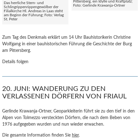
Pittersberg, ein Idylle und Kraftplatz;
Das herrliche Stern- und
Foto: Gerlinde Krawanja-Ortner
Schlingrippenrippengewölber der
Filialkirche Hl. Andreas in Laas steht
am Beginn der Führung; Foto: Verlag
St. Peter
Zum Tag des Denkmals erklärt um 14 Uhr Bauhistorikerin Christine
Wolfgang in einer bauhistorischen Führung die Geschichte der Burg
am Pittersberg.
Details folgen
20. JUNI: WANDERUNG ZU DEN
VERLASSENEN DÖRFERN VON FRIAUL
Gerlinde Krawanja-Ortner, Geoparkleiterin führt sie zu den tief in den
Alpen von Tolmezzo versteckten Dörfern, die nach dem Beben von
1976 aufgegeben wurden und nun wieder erwachen.
Die gesamte Information finden Sie
hier
.