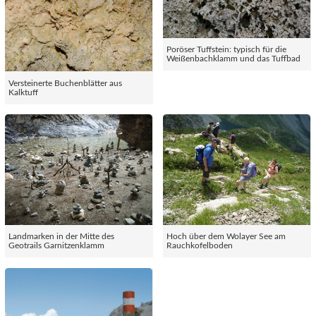
Poröser Tuffstein: typisch für die
Weißenbachklamm und das Tuffbad
Versteinerte Buchenblätter aus
Kalktuff
Landmarken in der Mitte des
Hoch über dem Wolayer See am
Geotrails Garnitzenklamm
Rauchkofelboden