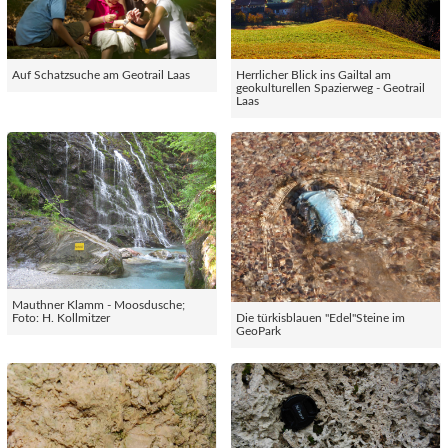
Auf Schatzsuche am Geotrail Laas
Herrlicher Blick ins Gailtal am
geokulturellen Spazierweg - Geotrail
Laas
Mauthner Klamm - Moosdusche;
Foto: H. Kollmitzer
Die türkisblauen "Edel"Steine im
GeoPark