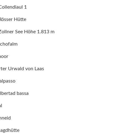
 Collendiaul 1
 Rösser Hütte
- Zollner See Höhe 1.813 m
schofalm
moor
erter Urwald von Laas
alpasso
albertad bassa
l
hneid
 Jagdhütte