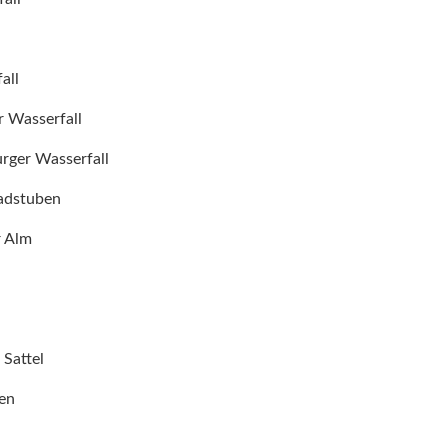
all
r Wasserfall
rger Wasserfall
adstuben
r Alm
 Sattel
en