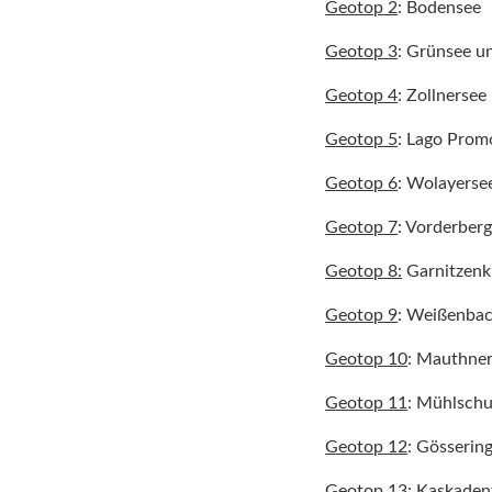
Geotop 2
: Bodensee
Geotop 3
: Grünsee u
Geotop 4
: Zollnersee
Geotop 5
: Lago Prom
Geotop 6
: Wolayerse
Geotop 7
: Vorderber
Geotop 8:
Garnitzen
Geotop 9
: Weißenba
Geotop 10
: Mauthne
Geotop 11
: Mühlschu
Geotop 12
: Gösserin
Geotop 13
: Kaskadenf