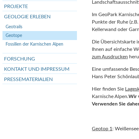
Landschaftsausschnit
PROJEKTE
Im GeoPark Karnische
GEOLOGIE ERLEBEN
Punkte der Ruhe (z.B. 
Geotrails
Kellerwand oder Garn
Geotope
Die Übersichtskarte i
Fossilien der Karnischen Alpen
Ihnen auf einfache We
zum Ausdrucken
heru
FORSCHUNG
KONTAKT UND IMPRESSUM
Eine umfassende Besc
Hans Peter Schönlau
PRESSEMATERIALIEN
Hier finden Sie
Lagesk
Karnische Alpen.
Wir 
Verwenden Sie daher 
Geotop 1
: Weißensee