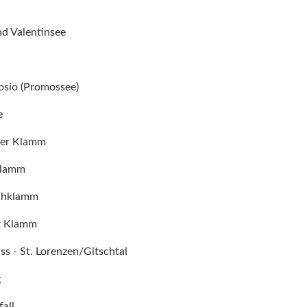
nd Valentinsee
osio (Promossee)
e
ger Klamm
klamm
chklamm
r Klamm
ss - St. Lorenzen/Gitschtal
g
all