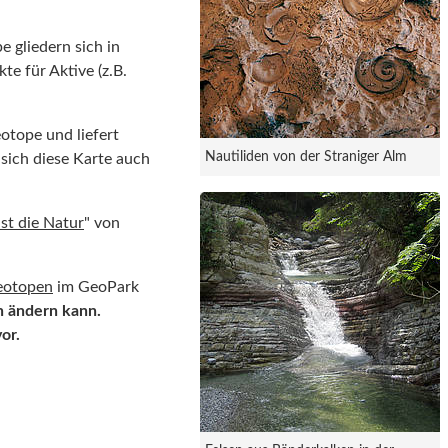
 gliedern sich in
te für Aktive (z.B.
eotope und liefert
Nautiliden von der Straniger Alm
sich diese Karte auch
st die Natur
" von
eotopen
im GeoPark
n ändern kann.
vor.