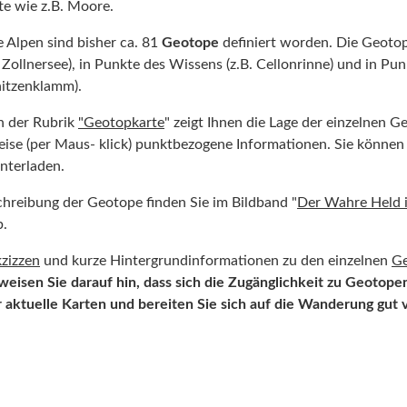
te wie z.B. Moore.
 Alpen sind bisher ca. 81
Geotope
definiert worden. Die Geotope
Zollnersee), in Punkte des Wissens (z.B. Cellonrinne) und in Punk
itzenklamm).
n der Rubrik
"
Geotopkarte
" zeigt Ihnen die Lage der einzelnen G
ise (per Maus- klick) punktbezogene Informationen. Sie können 
nterladen.
hreibung der Geotope finden Sie im Bildband "
Der Wahre Held i
b.
zizzen
und kurze Hintergrundinformationen zu den einzelnen
G
weisen Sie darauf hin, dass sich die Zugänglichkeit zu Geotope
aktuelle Karten und bereiten Sie sich auf die Wanderung gut 