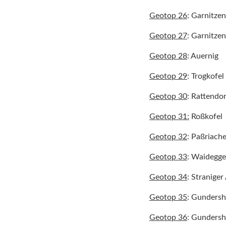
Geotop 26
: Garnitze
Geotop 27
: Garnitze
Geotop 28
: Auernig
Geotop 29
: Trogkofel
Geotop 30
: Rattendo
Geotop 31:
Roßkofel
Geotop 32
: Paßriach
Geotop 33
: Waidegg
Geotop 34
: Straniger
Geotop 35
: Gunders
Geotop 36
: Gunders