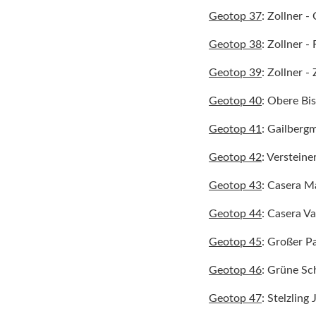
Geotop 37
: Zollner -
Geotop 38
: Zollner -
Geotop 39
: Zollner 
Geotop 40
: Obere Bi
Geotop 41
: Gailberg
Geotop 42
: Verstein
Geotop 43
: Casera M
Geotop 44
: Casera V
Geotop 45
: Großer Pa
Geotop 46
: Grüne Sc
Geotop 47
: Stelzling