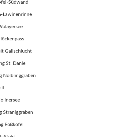
kofel-Südwand
ta-Lawinenrinne
Wolayersee
Plöckenpass
lt Gailschlucht
ng St. Daniel
g Nölblinggraben
ail
ollnersee
g Straniggraben
ng Roßkofel
Naßfeld