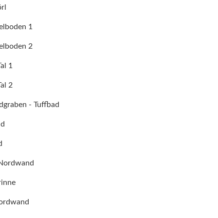
örl
elboden 1
elboden 2
al 1
al 2
dgraben - Tuffbad
nd
d
g Nordwand
rinne
Nordwand