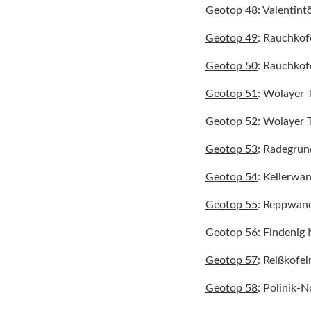
Geotop 48
: Valentint
Geotop 49
: Rauchkof
Geotop 50
: Rauchkof
Geotop 51
: Wolayer T
Geotop 52
: Wolayer T
Geotop 53
: Radegrun
Geotop 54
: Kellerwa
Geotop 55
: Reppwan
Geotop 56
: Findeni
Geotop 57
: Reißkofel
Geotop 58
: Polinik-